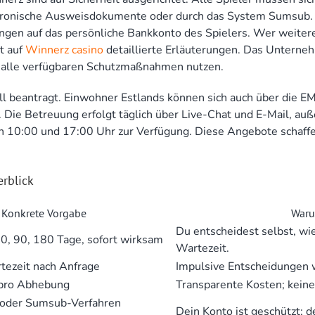
tronische Ausweisdokumente oder durch das System Sumsub. Di
ungen auf das persönliche Bankkonto des Spielers. Wer weite
et auf
Winnerz casino
detaillierte Erläuterungen. Das Unterneh
 alle verfügbaren Schutzmaßnahmen nutzen.
ell beantragt. Einwohner Estlands können sich auch über die E
t. Die Betreuung erfolgt täglich über Live-Chat und E-Mail, au
n 10:00 und 17:00 Uhr zur Verfügung. Diese Angebote schaff
rblick
Konkrete Vorgabe
Warum
Du entscheidest selbst, wi
0, 90, 180 Tage, sofort wirksam
Wartezeit.
ezeit nach Anfrage
Impulsive Entscheidungen 
 pro Abhebung
Transparente Kosten; kein
D oder Sumsub-Verfahren
Dein Konto ist geschützt; 