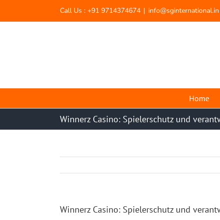
Skip
Call Us : +91 9714374674
|
info@sginternational.in
to
content
Home
Winnerz Casino: Spielerschutz und verant
Winnerz Casino: Spielerschutz und verant