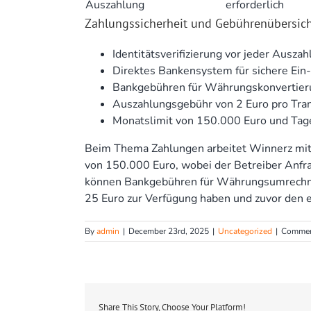
Auszahlung
erforderlich
Zahlungssicherheit und Gebührenübersic
Identitätsverifizierung vor jeder Aus
Direktes Bankensystem für sichere Ein
Bankgebühren für Währungskonvertierun
Auszahlungsgebühr von 2 Euro pro Tran
Monatslimit von 150.000 Euro und Tage
Beim Thema Zahlungen arbeitet Winnerz mit
von 150.000 Euro, wobei der Betreiber Anfra
können Bankgebühren für Währungsumrechnun
25 Euro zur Verfügung haben und zuvor den 
By
admin
|
December 23rd, 2025
|
Uncategorized
|
Commen
Share This Story, Choose Your Platform!