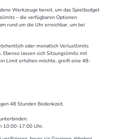
hiedene Werkzeuge bereit, um das Spielbudget
slimits – die verfügbaren Optionen
eam rund um die Uhr erreichbar, um bei
öchentlich oder monatlich Verlustlimits
 Ebenso lassen sich Sitzungslimits mit
n Limit erhöhen möchte, greift eine 48-
tigen 48 Stunden Bedenkzeit.
 unterbinden.
en 10:00-17:00 Uhr.
 verifizieren, bevor sie Gewinne abheben