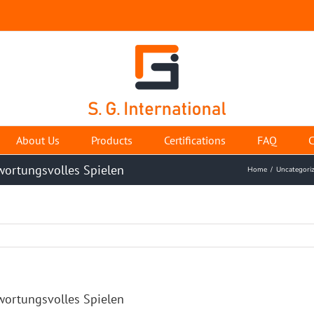
About Us
Products
Certifications
FAQ
C
wortungsvolles Spielen
Home
/
Uncategori
wortungsvolles Spielen