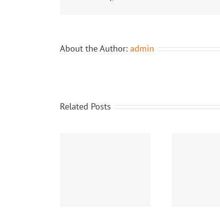
About the Author:
admin
Related Posts
l zum Bonus ohne
Na
e – monro casino
Test Post Created
interf
en Einstieg leicht
intu