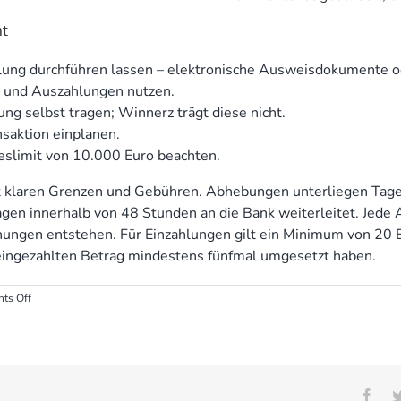
ht
zahlung durchführen lassen – elektronische Ausweisdokumente
- und Auszahlungen nutzen.
g selbst tragen; Winnerz trägt diese nicht.
saktion einplanen.
slimit von 10.000 Euro beachten.
 klaren Grenzen und Gebühren. Abhebungen unterliegen Tage
gen innerhalb von 48 Stunden an die Bank weiterleitet. Jede 
gen entstehen. Für Einzahlungen gilt ein Minimum von 20 
eingezahlten Betrag mindestens fünfmal umgesetzt haben.
on
ts Off
Winnerz
Casino:
Spielerschutz
und
verantwortungsvolles
Spielen
Face