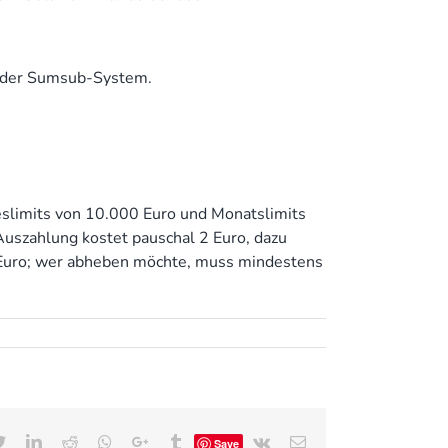
 oder Sumsub-System.
slimits von 10.000 Euro und Monatslimits
Auszahlung kostet pauschal 2 Euro, dazu
Euro; wer abheben möchte, muss mindestens
book
Twitter
LinkedIn
Reddit
Whatsapp
Google+
Tumblr
Vk
Email
Save