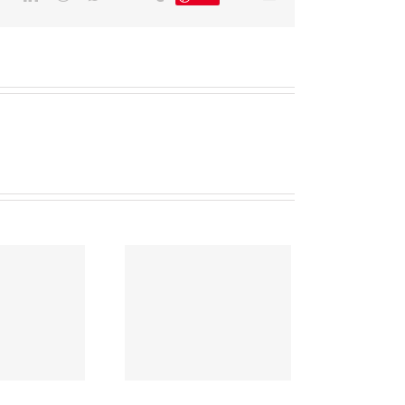
Navegar en 1win
sorprende por su
mplicidad y rapidez
intuitiva