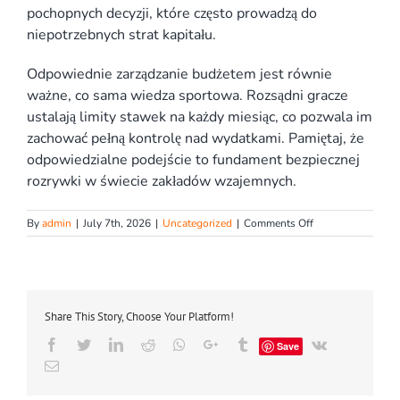
pochopnych decyzji, które często prowadzą do
niepotrzebnych strat kapitału.
Odpowiednie zarządzanie budżetem jest równie
ważne, co sama wiedza sportowa. Rozsądni gracze
ustalają limity stawek na każdy miesiąc, co pozwala im
zachować pełną kontrolę nad wydatkami. Pamiętaj, że
odpowiedzialne podejście to fundament bezpiecznej
rozrywki w świecie zakładów wzajemnych.
on
By
admin
|
July 7th, 2026
|
Uncategorized
|
Comments Off
Jak
skutecznie
typować
zakłady
bukmacherskie
Share This Story, Choose Your Platform!
w
sts
Facebook
Twitter
LinkedIn
Reddit
Whatsapp
Google+
Tumblr
Vk
Save
Email