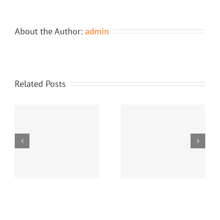
About the Author:
admin
Related Posts
Navigating 4rabet’s
ro
interface feels
Test Post Created
surprisingly intuitive for
newcomers