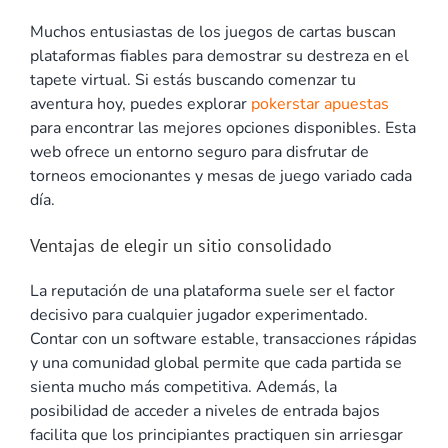
Muchos entusiastas de los juegos de cartas buscan
plataformas fiables para demostrar su destreza en el
tapete virtual. Si estás buscando comenzar tu
aventura hoy, puedes explorar
pokerstar apuestas
para encontrar las mejores opciones disponibles. Esta
web ofrece un entorno seguro para disfrutar de
torneos emocionantes y mesas de juego variado cada
día.
Ventajas de elegir un sitio consolidado
La reputación de una plataforma suele ser el factor
decisivo para cualquier jugador experimentado.
Contar con un software estable, transacciones rápidas
y una comunidad global permite que cada partida se
sienta mucho más competitiva. Además, la
posibilidad de acceder a niveles de entrada bajos
facilita que los principiantes practiquen sin arriesgar