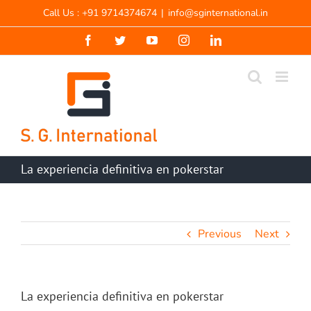
Skip
Call Us : +91 9714374674
|
info@sginternational.in
to
content
Facebook
Twitter
YouTube
Instagram
LinkedIn
La experiencia definitiva en pokerstar
Previous
Next
La experiencia definitiva en pokerstar