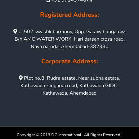
+91 9714374674
Registered Address:
C-502 swastik harmony, Opp. Galaxy bungalow,
B/h AMC WATER WORK, Hari darsan cross road,
Nava naroda, Ahemdabad-382330
Corporate Address:
Plot no.8, Rudra estate, Near subha estate,
Kathawada-singarva road, Kathawada GIDC,
Kathawada, Ahemdabad
Copyright © 2019 S.G.International . All Rights Reserved |