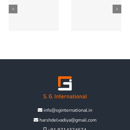
Navigating 4rabet’s
ro
interface feels
Test Post Created
surprisingly intuitive for
newcomers
info@sginternational.in
harshdelvadiya@gmail.com