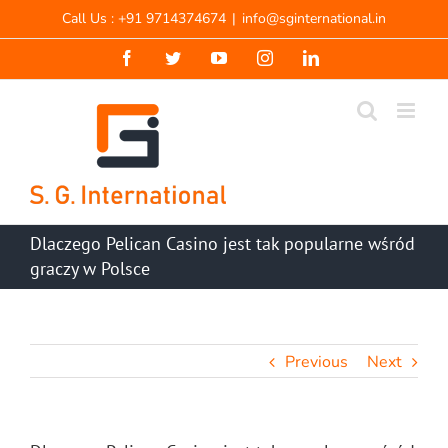
Skip
Call Us : +91 9714374674
|
info@sginternational.in
to
content
Facebook
Twitter
YouTube
Instagram
LinkedIn
Dlaczego Pelican Casino jest tak popularne wśród
graczy w Polsce
Previous
Next