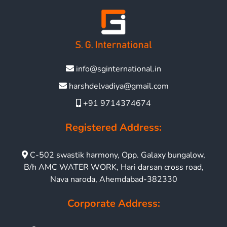
info@sginternational.in
harshdelvadiya@gmail.com
+91 9714374674
Registered Address:
C-502 swastik harmony, Opp. Galaxy bungalow,
B/h AMC WATER WORK, Hari darsan cross road,
Nava naroda, Ahemdabad-382330
Corporate Address: