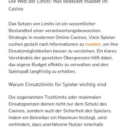
Die Welt der Limits: Was bedeutet maxbet im
Casino
Das Setzen von Limits ist ein wesentlicher
Bestandteil einer verantwortungsbewussten
Strategie in modernen Online Casinos. Viele Spieler
suchen gezielt nach Informationen zu
maxbet
, um ihre
Einsatzmöglichkeiten besser zu verstehen. Ein klares
Verständnis der gesetzten Obergrenzen hilft dabei,
das eigene Budget effektiv zu verwalten und den
Spielspaß langfristig zu erhalten.
Warum Einsatzlimits für Spieler wichtig sind
Die sogenannten Tischlimits oder maximalen
Einsatzgrenzen dienen nicht nur dem Schutz des
Casinos, sondern auch der Sicherheit des Spielers.
Indem ein Betreiber ein Maximum festlegt, wird
verhindert, dass unerfahrene Nutzer innerhalb