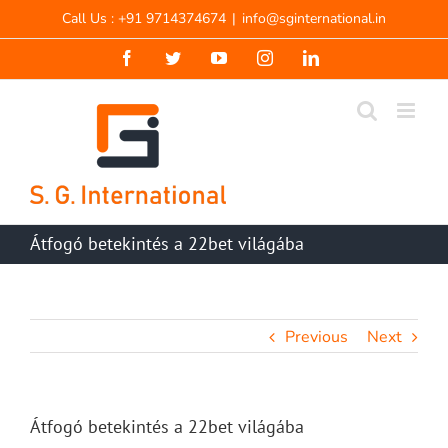
Skip
Call Us : +91 9714374674
|
info@sginternational.in
to
content
Facebook
Twitter
YouTube
Instagram
LinkedIn
Átfogó betekintés a 22bet világába
Previous
Next
Átfogó betekintés a 22bet világába