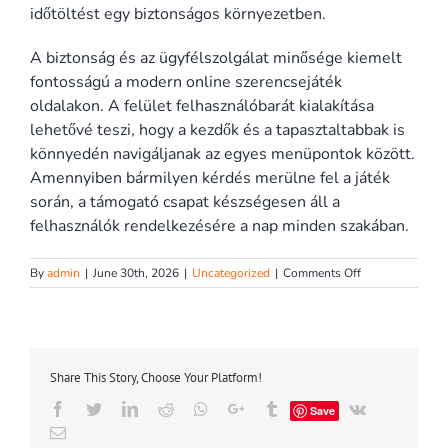
időtöltést egy biztonságos környezetben.
A biztonság és az ügyfélszolgálat minősége kiemelt
fontosságú a modern online szerencsejáték
oldalakon. A felület felhasználóbarát kialakítása
lehetővé teszi, hogy a kezdők és a tapasztaltabbak is
könnyedén navigáljanak az egyes menüpontok között.
Amennyiben bármilyen kérdés merülne fel a játék
során, a támogató csapat készségesen áll a
felhasználók rendelkezésére a nap minden szakában.
on
By
admin
|
June 30th, 2026
|
Uncategorized
|
Comments Off
Átfogó
betekintés
a
22bet
világába
Share This Story, Choose Your Platform!
Facebook
Twitter
LinkedIn
Reddit
Whatsapp
Google+
Tumblr
Vk
Save
Email