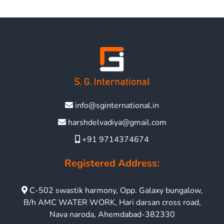
info@sginternational.in
harshdelvadiya@gmail.com
+91 9714374674
Registered Address:
C-502 swastik harmony, Opp. Galaxy bungalow,
B/h AMC WATER WORK, Hari darsan cross road,
Nava naroda, Ahemdabad-382330